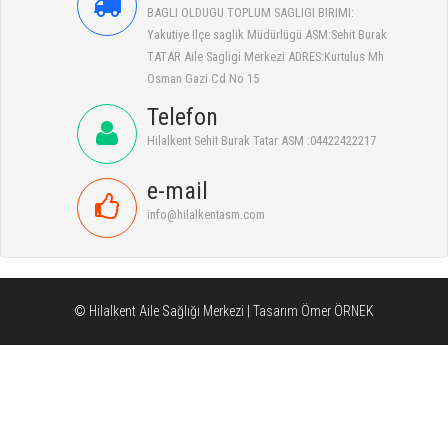
BAGLI OLDUGU TOPLUM SAGLIGI BIRIMI:
Yakutiye Ilçe saglik Müdürlügü ASM:Sehit Burak
TATAR Aile Sagligi Merkezi ADRES:Kurtulus Mh
Osman Gazi Cd No 15
Telefon
Hilalkent Sehit Burak Tatar ASM :04422422217
e-mail
info@hilalkentasm.com
© Hilalkent Aile Sağlığı Merkezi | Tasarım Ömer ÖRNEK