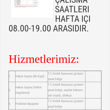
SAATLERI
HAFTA IÇI
08.00-19.00 ARASIDIR.
Hizmetlerimiz:
T.C.Kimlik Numarasi gösterir
1
Hekim Seçme (Ilk Kayit)
yasal belge
T.C.Kimlik Numarasi gösterir
Hekim Seçme (Hekim
2
yasal belge, seçilen hekimin
Degistirme)
adi soyadi, dilekçe
T.C.Kimlik Numarasi gösterir
3
Poliklinik Muayene
yasal belge