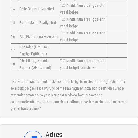
T.C.Kimlik Numarasi gösterir
14
Evde Bakim Hizmetleri
yasal belge
T.C.Kimlik Numarasi gösterir
15
Bagisiklama Faaliyetleri
yasal belge
T.C.Kimlik Numarasi gösterir
16
Aile Planlamasi Hizmetleri
yasal belge
Egitimler (Örn. Halk
17
Sagligi Egitimleri)
Sürekli Ilaç Kulanim
T.C.Kimlik Numarasi gösterir
18
Raporu (AH Uzmani)
yasal belgei,tetkikler vs.
“Basvuru esnasinda yukarida belirtilen belgelerin disinda belge istenmesi,
eksiksiz belge ile basvuru yapilmasina ragmen hizmetin belirtilen sürede
tamamlanamamasi veya yukaridaki tabloda bazi hizmetlerin
bulunmadiginin tespiti durumunda ilk müracaat yerine ya da ikinci müracaat
yerine basvurunuz.”
Adres