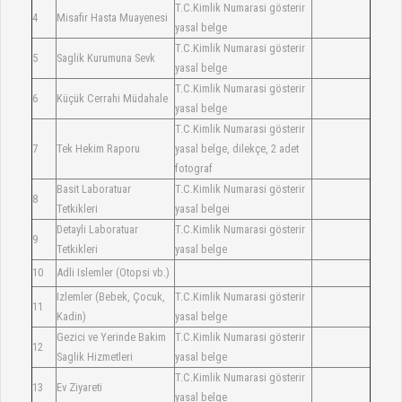
T.C.Kimlik Numarasi gösterir
4
Misafir Hasta Muayenesi
yasal belge
T.C.Kimlik Numarasi gösterir
5
Saglik Kurumuna Sevk
yasal belge
T.C.Kimlik Numarasi gösterir
6
Küçük Cerrahi Müdahale
yasal belge
T.C.Kimlik Numarasi gösterir
7
Tek Hekim Raporu
yasal belge, dilekçe, 2 adet
fotograf
Basit Laboratuar
T.C.Kimlik Numarasi gösterir
8
Tetkikleri
yasal belgei
Detayli Laboratuar
T.C.Kimlik Numarasi gösterir
9
Tetkikleri
yasal belge
10
Adli Islemler (Otopsi vb.)
Izlemler (Bebek, Çocuk,
T.C.Kimlik Numarasi gösterir
11
Kadin)
yasal belge
Gezici ve Yerinde Bakim
T.C.Kimlik Numarasi gösterir
12
Saglik Hizmetleri
yasal belge
T.C.Kimlik Numarasi gösterir
13
Ev Ziyareti
yasal belge